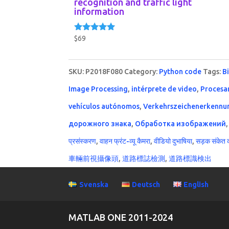
recognition and traffic light
information
$
69
Rated
5.00
out of 5
SKU:
P2018F080
Category:
Python code
Tags:
B
Image Processing
,
intérprete de video
,
Procesa
vehículos autónomos
,
Verkehrszeichenerkennu
дорожного знака
,
Обработка изображений
प्रसंस्करण
,
वाहन फ्रंट-व्यू कैमरा
,
वीडियो दुभाषिया
,
सड़क संकेत 
車輛前視攝像頭
,
道路標誌檢測
,
道路標識検出
Svenska
Deutsch
English
MATLAB ONE 2011-2024