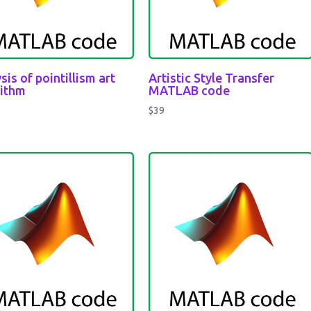
sis of pointillism art
Artistic Style Transfer
rithm
MATLAB code
$
39