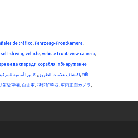
eñales de tráfico
,
Fahrzeug-Frontkamera
,
,
self-driving vehicle
,
vehicle front-view camera
,
ера вида спереди корабля
,
обнаружение
كاميرا أمامية للمركبة
,
اكتشاف علامات الطريق
,
छवि
動駕駛車輛
,
自走車
,
視頻解釋器
,
車両正面カメラ
,