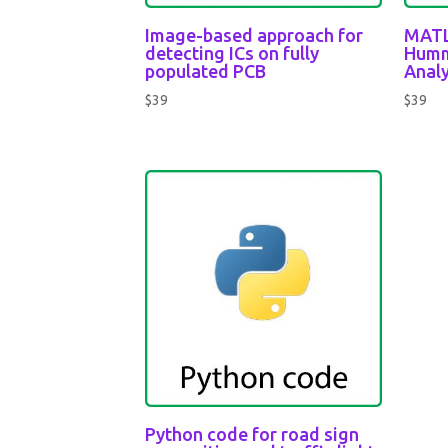
Image-based approach for
MATL
detecting ICs on fully
Humm
populated PCB
Analy
$
39
$
39
Python code for road sign