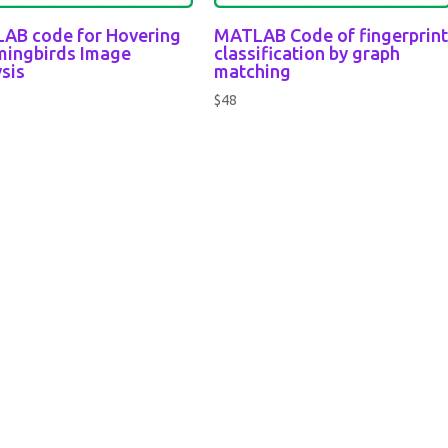
AB code for Hovering
MATLAB Code of fingerprin
ingbirds Image
classification by graph
sis
matching
$
48