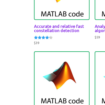
Accurate and relative fast
Analy
constellation detection
algo
$
59
$
39
Rated
4.00
out of 5