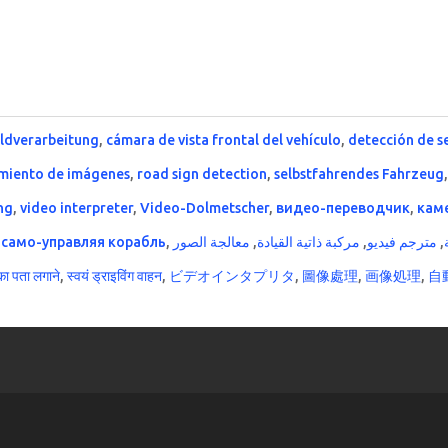
ildverarbeitung
,
cámara de vista frontal del vehículo
,
detección de s
miento de imágenes
,
road sign detection
,
selbstfahrendes Fahrzeug
ng
,
video interpreter
,
Video-Dolmetscher
,
видео-переводчик
,
кам
,
само-управляя корабль
,
معالجة الصور
,
مركبة ذاتية القيادة
,
مترجم فيديو
,
का पता लगाने
,
स्वयं ड्राइविंग वाहन
,
ビデオインタプリタ
,
圖像處理
,
画像処理
,
自