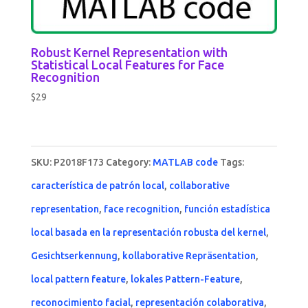
Robust Kernel Representation with
Statistical Local Features for Face
Recognition
$
29
SKU:
P2018F173
Category:
MATLAB code
Tags:
característica de patrón local
,
collaborative
representation
,
face recognition
,
función estadística
local basada en la representación robusta del kernel
,
Gesichtserkennung
,
kollaborative Repräsentation
,
local pattern feature
,
lokales Pattern-Feature
,
reconocimiento facial
,
representación colaborativa
,