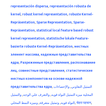
representación dispersa
,
representación robusta de
kernel
,
robust kernel representation
,
robuste Kernel-
Repräsentation
,
Sparse Representation
,
Sparse-
Repräsentation
,
statistical local feature based robust
kernel representation
,
statistische lokale Feature-
basierte robuste Kernel-Repräsentation
,
местных
элемент массива
,
надежные представительства
ядра
,
Разреженные представления
,
распознавание
лиц
,
совместные представления
,
статистические
местных компонентов на основе надежной
представительства ядра
,
والإحصاءات
,
التمثيل التعاوني
والتمثيل
,
والتعرف علي الوجه
,
المحلية ميزه التمثيل النواة قويه
وميزه النمط المحلي
,
وتمثيل متفرقة
,
النواة قويه
,
चेहरा पहचान
,