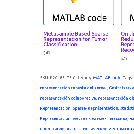
Metasample Based Sparse
On th
Representation for Tumor
Reduc
Classification
Repr
Reco
$
49
$
29
SKU:
P2018F173
Category:
MATLAB code
Tags:
representación robusta del kernel
,
Gesichtserk
representación colaborativa
,
representación di
Representation
,
Sparse-Repräsentation
,
statist
Repräsentation
,
местных элемент массива
,
н
представления
,
статистические местных ко