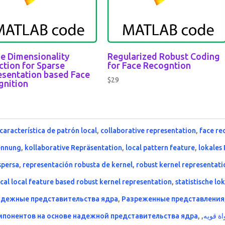
e Dimensionality
Regularized Robust Coding
tion for Sparse
for Face Recogntion
esentation based Face
$
29
gnition
característica de patrón local
,
collaborative representation
,
face re
ennung
,
kollaborative Repräsentation
,
local pattern feature
,
lokales
spersa
,
representación robusta de kernel
,
robust kernel representati
ical local feature based robust kernel representation
,
statistische lo
адежные представительства ядра
,
Разреженные представления
мпонентов на основе надежной представительства ядра
,
,
اة قويه