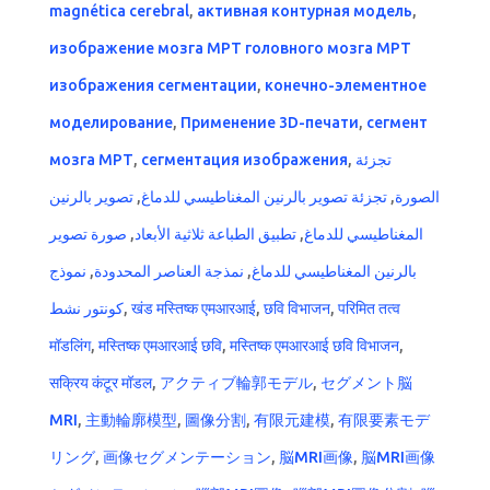
magnética cerebral
,
активная контурная модель
,
изображение мозга МРТ головного мозга МРТ
изображения сегментации
,
конечно-элементное
моделирование
,
Применение 3D-печати
,
сегмент
мозга МРТ
,
сегментация изображения
,
تجزئة
تصوير بالرنين
,
تجزئة تصوير بالرنين المغناطيسي للدماغ
,
الصورة
صورة تصوير
,
تطبيق الطباعة ثلاثية الأبعاد
,
المغناطيسي للدماغ
نموذج
,
نمذجة العناصر المحدودة
,
بالرنين المغناطيسي للدماغ
كونتور نشط
,
खंड मस्तिष्क एमआरआई
,
छवि विभाजन
,
परिमित तत्व
मॉडलिंग
,
मस्तिष्क एमआरआई छवि
,
मस्तिष्क एमआरआई छवि विभाजन
,
सक्रिय कंटूर मॉडल
,
アクティブ輪郭モデル
,
セグメント脳
MRI
,
主動輪廓模型
,
圖像分割
,
有限元建模
,
有限要素モデ
リング
,
画像セグメンテーション
,
脳MRI画像
,
脳MRI画像