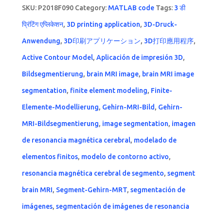
SKU:
P2018F090
Category:
MATLAB code
Tags:
3 डी
प्रिंटिंग एप्लिकेशन
,
3D printing application
,
3D-Druck-
Anwendung
,
3D印刷アプリケーション
,
3D打印應用程序
,
Active Contour Model
,
Aplicación de impresión 3D
,
Bildsegmentierung
,
brain MRI image
,
brain MRI image
segmentation
,
finite element modeling
,
Finite-
Elemente-Modellierung
,
Gehirn-MRI-Bild
,
Gehirn-
MRI-Bildsegmentierung
,
image segmentation
,
imagen
de resonancia magnética cerebral
,
modelado de
elementos finitos
,
modelo de contorno activo
,
resonancia magnética cerebral de segmento
,
segment
brain MRI
,
Segment-Gehirn-MRT
,
segmentación de
imágenes
,
segmentación de imágenes de resonancia