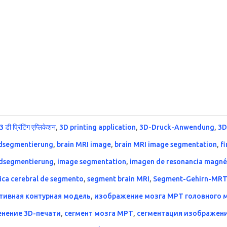
3 डी प्रिंटिंग एप्लिकेशन
,
3D printing application
,
3D-Druck-Anwendung
,
3
ldsegmentierung
,
brain MRI image
,
brain MRI image segmentation
,
f
ldsegmentierung
,
image segmentation
,
imagen de resonancia magnét
ica cerebral de segmento
,
segment brain MRI
,
Segment-Gehirn-MR
тивная контурная модель
,
изображение мозга МРТ головного 
нение 3D-печати
,
сегмент мозга МРТ
,
сегментация изображен