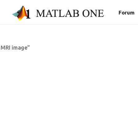
Forum
n MRI image”