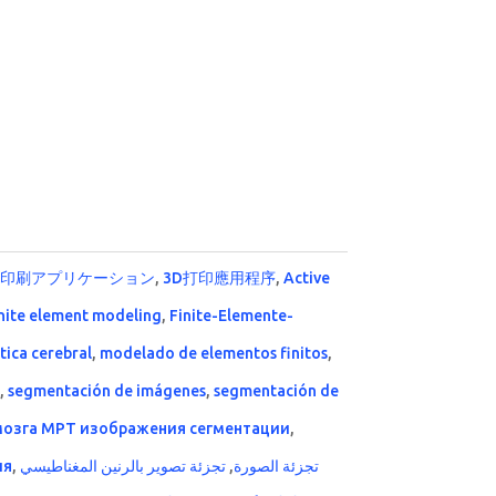
D印刷アプリケーション
,
3D打印應用程序
,
Active
inite element modeling
,
Finite-Elemente-
ica cerebral
,
modelado de elementos finitos
,
T
,
segmentación de imágenes
,
segmentación de
мозга МРТ изображения сегментации
,
ия
,
تجزئة تصوير بالرنين المغناطيسي
,
تجزئة الصورة