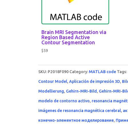
Brain MRI Segmentation via
Region Based Active
Contour Segmentation
$
59
SKU:
P2018F090
Category:
MATLAB code
Tags:
Contour Model
,
Aplicación de impresión 3D
,
Bi
Modellierung
,
Gehirn-MRI-Bild
,
Gehirn-MRI-Bi
modelo de contorno activo
,
resonancia magnét
imágenes de resonancia magnética cerebral
,
ак
конечно-элементное моделирование
,
Приме