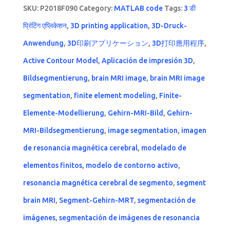
SKU:
P2018F090
Category:
MATLAB code
Tags:
3 डी
प्रिंटिंग एप्लिकेशन
,
3D printing application
,
3D-Druck-
Anwendung
,
3D印刷アプリケーション
,
3D打印應用程序
,
Active Contour Model
,
Aplicación de impresión 3D
,
Bildsegmentierung
,
brain MRI image
,
brain MRI image
segmentation
,
finite element modeling
,
Finite-
Elemente-Modellierung
,
Gehirn-MRI-Bild
,
Gehirn-
MRI-Bildsegmentierung
,
image segmentation
,
imagen
de resonancia magnética cerebral
,
modelado de
elementos finitos
,
modelo de contorno activo
,
resonancia magnética cerebral de segmento
,
segment
brain MRI
,
Segment-Gehirn-MRT
,
segmentación de
imágenes
,
segmentación de imágenes de resonancia