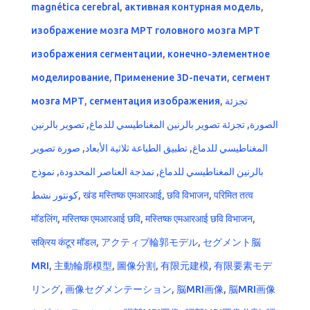
magnética cerebral
,
активная контурная модель
,
изображение мозга МРТ головного мозга МРТ
изображения сегментации
,
конечно-элементное
моделирование
,
Применение 3D-печати
,
сегмент
мозга МРТ
,
сегментация изображения
,
تجزئة
تصوير بالرنين
,
تجزئة تصوير بالرنين المغناطيسي للدماغ
,
الصورة
صورة تصوير
,
تطبيق الطباعة ثلاثية الأبعاد
,
المغناطيسي للدماغ
نموذج
,
نمذجة العناصر المحدودة
,
بالرنين المغناطيسي للدماغ
كونتور نشط
,
खंड मस्तिष्क एमआरआई
,
छवि विभाजन
,
परिमित तत्व
मॉडलिंग
,
मस्तिष्क एमआरआई छवि
,
मस्तिष्क एमआरआई छवि विभाजन
,
सक्रिय कंटूर मॉडल
,
アクティブ輪郭モデル
,
セグメント脳
MRI
,
主動輪廓模型
,
圖像分割
,
有限元建模
,
有限要素モデ
リング
,
画像セグメンテーション
,
脳MRI画像
,
脳MRI画像