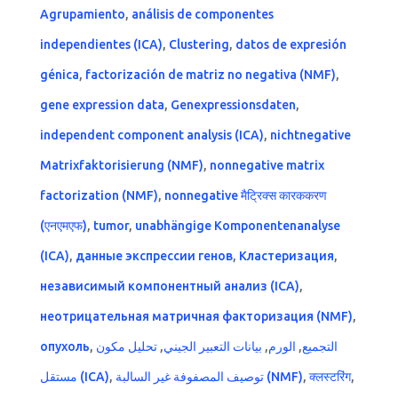
Agrupamiento
,
análisis de componentes
independientes (ICA)
,
Clustering
,
datos de expresión
génica
,
factorización de matriz no negativa (NMF)
,
gene expression data
,
Genexpressionsdaten
,
independent component analysis (ICA)
,
nichtnegative
Matrixfaktorisierung (NMF)
,
nonnegative matrix
factorization (NMF)
,
nonnegative मैट्रिक्स कारककरण
(एनएमएफ)
,
tumor
,
unabhängige Komponentenanalyse
(ICA)
,
данные экспрессии генов
,
Кластеризация
,
независимый компонентный анализ (ICA)
,
неотрицательная матричная факторизация (NMF)
,
опухоль
,
تحليل مكون
,
بيانات التعبير الجيني
,
الورم
,
التجميع
مستقل (ICA)
,
توصيف المصفوفة غير السالبة (NMF)
,
क्लस्टरिंग
,