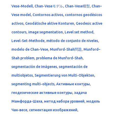
Vese-Modell
,
Chan-Veseモデル
,
Chan-Vese模型
,
Chan–
Vese model
,
Contornos activos
,
contornos geodésicos
activos
,
Geodätische aktive Konturen
,
Geodesic active
contours
,
image segmentation
,
Level set method
,
Level-Set-Methode
,
método de conjunto de niveles
,
modelo de Chan-Vese
,
Munford-Shah問題
,
Munford–
Shah problem
,
problema de Munford-Shah
,
segmentación de imágenes
,
segmentación de
multiobjetos
,
Segmentierung von Multi-Objekten
,
segmenting multi-objects
,
Активные контуры
,
геодезические активные контуры
,
задача
Мамфорда-Шаха
,
метод набора уровней
,
модель
Чан-весе
,
сегментация изображений
,