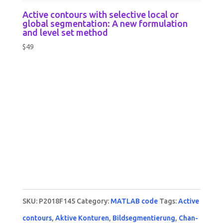
Active contours with selective local or
global segmentation: A new formulation
and level set method
$
49
SKU:
P2018F145
Category:
MATLAB code
Tags:
Active
contours
,
Aktive Konturen
,
Bildsegmentierung
,
Chan-