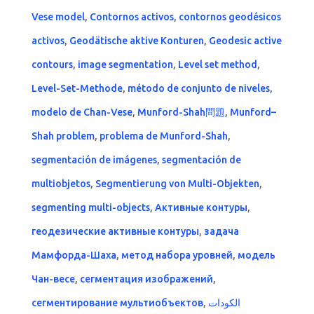
Vese model
,
Contornos activos
,
contornos geodésicos
activos
,
Geodätische aktive Konturen
,
Geodesic active
contours
,
image segmentation
,
Level set method
,
Level-Set-Methode
,
método de conjunto de niveles
,
modelo de Chan-Vese
,
Munford-Shah問題
,
Munford–
Shah problem
,
problema de Munford-Shah
,
segmentación de imágenes
,
segmentación de
multiobjetos
,
Segmentierung von Multi-Objekten
,
segmenting multi-objects
,
Активные контуры
,
геодезические активные контуры
,
задача
Мамфорда-Шаха
,
метод набора уровней
,
модель
Чан-весе
,
сегментация изображений
,
сегментирование мультиобъектов
,
الكودات