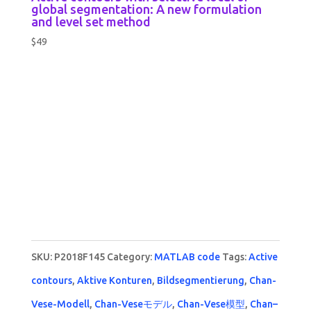
global segmentation: A new formulation
and level set method
$
49
SKU:
P2018F145
Category:
MATLAB code
Tags:
Active
contours
,
Aktive Konturen
,
Bildsegmentierung
,
Chan-
Vese-Modell
,
Chan-Veseモデル
,
Chan-Vese模型
,
Chan–