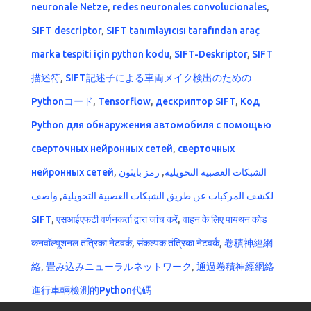
neuronale Netze
,
redes neuronales convolucionales
,
SIFT descriptor
,
SIFT tanımlayıcısı tarafından araç
marka tespiti için python kodu
,
SIFT-Deskriptor
,
SIFT
描述符
,
SIFT記述子による車両メイク検出のための
Pythonコード
,
Tensorflow
,
дескриптор SIFT
,
Код
Python для обнаружения автомобиля с помощью
сверточных нейронных сетей
,
сверточных
нейронных сетей
,
رمز بايثون
,
الشبكات العصبية التحويلية
واصف
,
لكشف المركبات عن طريق الشبكات العصبية التحويلية
SIFT
,
एसआईएफटी वर्णनकर्ता द्वारा जांच करें
,
वाहन के लिए पायथन कोड
कनवॉल्यूशनल तंत्रिका नेटवर्क
,
संकल्पक तंत्रिका नेटवर्क
,
卷積神經網
絡
,
畳み込みニューラルネットワーク
,
通過卷積神經網絡
進行車輛檢測的Python代碼