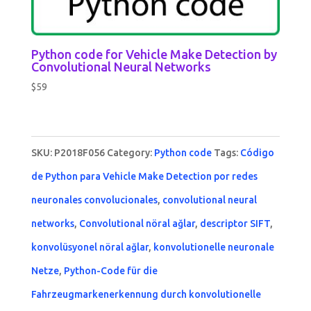
Python code for Vehicle Make Detection by
Convolutional Neural Networks
$
59
SKU:
P2018F056
Category:
Python code
Tags:
Código
de Python para Vehicle Make Detection por redes
neuronales convolucionales
,
convolutional neural
networks
,
Convolutional nöral ağlar
,
descriptor SIFT
,
konvolüsyonel nöral ağlar
,
konvolutionelle neuronale
Netze
,
Python-Code für die
Fahrzeugmarkenerkennung durch konvolutionelle