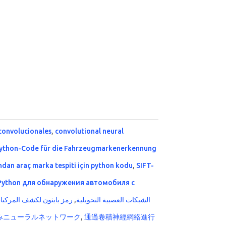
convolucionales
,
convolutional neural
ython-Code für die Fahrzeugmarkenerkennung
ından araç marka tespiti için python kodu
,
SIFT-
Python для обнаружения автомобиля с
رمز بايثون لكشف المركبا
,
الشبكات العصبية التحويلية
みニューラルネットワーク
,
通過卷積神經網絡進行