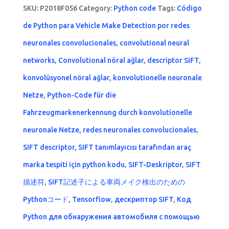
SKU:
P2018F056
Category:
Python code
Tags:
Código
de Python para Vehicle Make Detection por redes
neuronales convolucionales
,
convolutional neural
networks
,
Convolutional nöral ağlar
,
descriptor SIFT
,
konvolüsyonel nöral ağlar
,
konvolutionelle neuronale
Netze
,
Python-Code für die
Fahrzeugmarkenerkennung durch konvolutionelle
neuronale Netze
,
redes neuronales convolucionales
,
SIFT descriptor
,
SIFT tanımlayıcısı tarafından araç
marka tespiti için python kodu
,
SIFT-Deskriptor
,
SIFT
描述符
,
SIFT記述子による車両メイク検出のための
Pythonコード
,
Tensorflow
,
дескриптор SIFT
,
Код
Python для обнаружения автомобиля с помощью