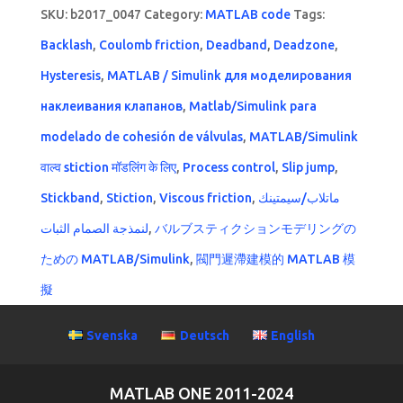
SKU:
b2017_0047
Category:
MATLAB code
Tags:
Backlash
,
Coulomb friction
,
Deadband
,
Deadzone
,
Hysteresis
,
MATLAB / Simulink для моделирования
наклеивания клапанов
,
Matlab/Simulink para
modelado de cohesión de válvulas
,
MATLAB/Simulink
वाल्व stiction मॉडलिंग के लिए
,
Process control
,
Slip jump
,
Stickband
,
Stiction
,
Viscous friction
,
ماتلاب/سيمتينك
لنمذجة الصمام الثبات
,
バルブスティクションモデリングの
ための MATLAB/Simulink
,
閥門遲滯建模的 MATLAB 模
擬
Svenska
Deutsch
English
MATLAB ONE 2011-2024