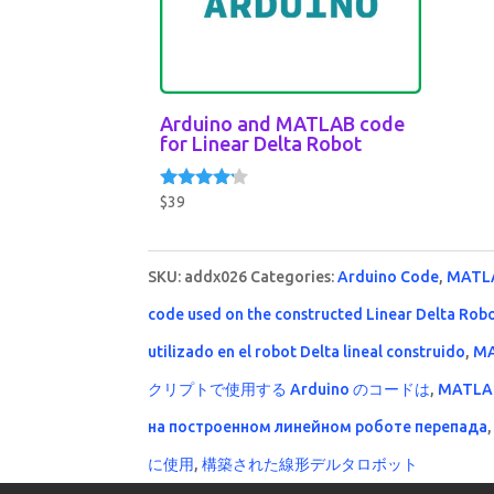
Arduino and MATLAB code
for Linear Delta Robot
$
39
Rated
4.00
out of 5
SKU:
addx026
Categories:
Arduino Code
,
MATL
code used on the constructed Linear Delta Rob
utilizado en el robot Delta lineal construido
,
MA
クリプトで使用する Arduino のコードは
,
MATL
на построенном линейном роботе перепада
に使用
,
構築された線形デルタロボット