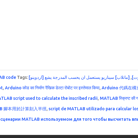
AB code
Tags:
[ماتلاب] سيناريو يستعمل ان يحسب المدرجة يشع
,
[وت
ot
,
Arduino कोड का निर्माण रैखिक डेल्टा रोबोट पर इस्तेमाल किया
,
Arduino 代碼
TLAB script used to calculate the inscribed radii
,
MATLAB स्क्रिप्ट की गण
AB 腳本用於計算刻入半徑
,
script de MATLAB utilizado para calcular los
,
сценарии MATLAB используемом для того чтобы высчитать вп