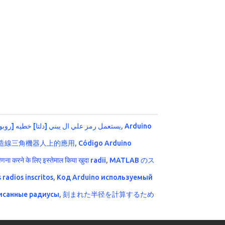
اردوينو] يستعمل رمز علي ال يبني [دلتا] خطيه [روب]
,
Arduino
在構造線三角機器人上的應用
,
Código Arduino
ना करने के लिए इस्तेमाल किया खुदा radii
,
MATLAB のス
 radios inscritos
,
Код Arduino используемый
исанные радиусы
,
刻まれた半径を計算するため