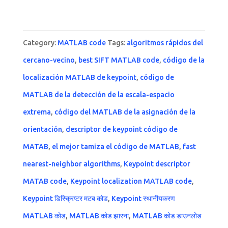
Category:
MATLAB code
Tags:
algoritmos rápidos del
cercano-vecino
,
best SIFT MATLAB code
,
código de la
localización MATLAB de keypoint
,
código de
MATLAB de la detección de la escala-espacio
extrema
,
código del MATLAB de la asignación de la
orientación
,
descriptor de keypoint código de
MATAB
,
el mejor tamiza el código de MATLAB
,
fast
nearest-neighbor algorithms
,
Keypoint descriptor
MATAB code
,
Keypoint localization MATLAB code
,
Keypoint डिस्क्रिप्टर मटब कोड
,
Keypoint स्थानीयकरण
MATLAB कोड
,
MATLAB कोड झारना
,
MATLAB कोड डाउनलोड