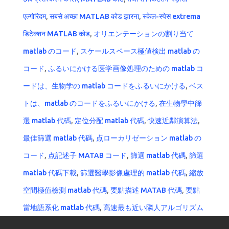
एल्गोरिदम
,
सबसे अच्छा MATLAB कोड झारना
,
स्केल-स्पेस extrema
डिटेक्शन MATLAB कोड
,
オリエンテーションの割り当て
matlab のコード
,
スケールスペース極値検出 matlab の
コード
,
ふるいにかける医学画像処理のための matlab コ
ードは、生物学の matlab コードをふるいにかける
,
ベス
トは、matlab のコードをふるいにかける
,
在生物學中篩
選 matlab 代碼
,
定位分配 matlab 代碼
,
快速近鄰演算法
,
最佳篩選 matlab 代碼
,
点ローカリゼーション matlab の
コード
,
点記述子 MATAB コード
,
篩選 matlab 代碼
,
篩選
matlab 代碼下載
,
篩選醫學影像處理的 matlab 代碼
,
縮放
空間極值檢測 matlab 代碼
,
要點描述 MATAB 代碼
,
要點
當地語系化 matlab 代碼
,
高速最も近い隣人アルゴリズム