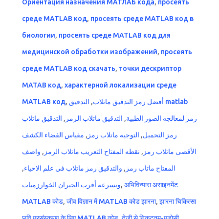
Ориентация назначения МАТЛАБ кода
,
просеять
среде MATLAB код
,
просеять среде MATLAB код в
биологии
,
просеять среде MATLAB код для
медицинской обработки изображений
,
просеять
среде MATLAB код скачать
,
точки дескриптор
MATAB код
,
характерной локализации среде
MATLAB код
,
التدقيق matlab
,
أفضل رمز التدقيق ماتلاب
التدقيق ماتلاب
,
التدقيق ماتلاب الرمز
,
رمز لمعالجه الصور الطبية
مقياس الفضاء الكشف
,
التوجيه ماتلاب رمز
,
رمز التحميل
واصف
,
نقطه المفتاح التعريب ماتلاب الرمز
,
الأقصى ماتلاب رمز
,
والتدقيق رمز ماتلاب في علم الاحياء
,
المفتاح ماتاب رمز
وبسرعة أقرب الجيران الخوارزميات
,
अभिविन्यास असाइनमेंट
MATLAB कोड
,
जीव विज्ञान में MATLAB कोड झारना
,
झारना चिकित्सा
छवि प्रसंस्करण के लिए MATLAB कोड
,
तेजी से निकटतम-पड़ोसी