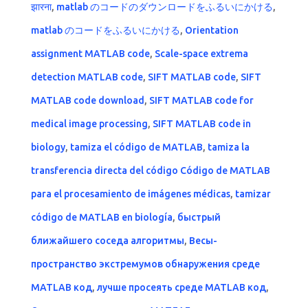
झारना
,
matlab のコードのダウンロードをふるいにかける
,
matlab のコードをふるいにかける
,
Orientation
assignment MATLAB code
,
Scale-space extrema
detection MATLAB code
,
SIFT MATLAB code
,
SIFT
MATLAB code download
,
SIFT MATLAB code for
medical image processing
,
SIFT MATLAB code in
biology
,
tamiza el código de MATLAB
,
tamiza la
transferencia directa del código Código de MATLAB
para el procesamiento de imágenes médicas
,
tamizar
código de MATLAB en biología
,
быстрый
ближайшего соседа алгоритмы
,
Весы-
пространство экстремумов обнаружения среде
MATLAB код
,
лучше просеять среде MATLAB код
,