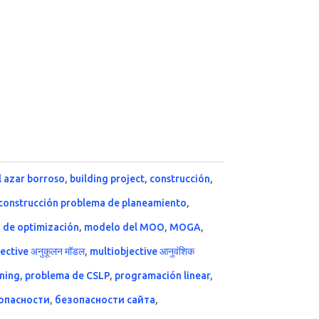
l azar borroso
,
building project
,
construcción
,
la construcción problema de planeamiento
,
 de optimización
,
modelo del MOO
,
MOGA
,
ective अनुकूलन मॉडल
,
multiobjective आनुवंशिक
ning
,
problema de CSLP
,
programación linear
,
опасности
,
безопасности сайта
,