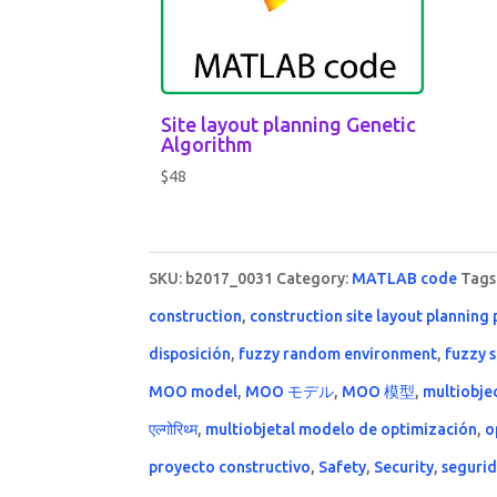
Site layout planning Genetic
Algorithm
$
48
SKU:
b2017_0031
Category:
MATLAB code
Tags
construction
,
construction site layout planning
disposición
,
fuzzy random environment
,
fuzzy 
MOO model
,
MOO モデル
,
MOO 模型
,
multiobje
एल्गोरिथ्म
,
multiobjetal modelo de optimización
,
o
proyecto constructivo
,
Safety
,
Security
,
seguri