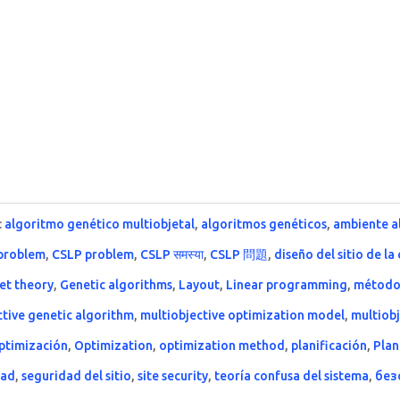
:
algoritmo genético multiobjetal
,
algoritmos genéticos
,
ambiente a
 problem
,
CSLP problem
,
CSLP समस्या
,
CSLP 問題
,
diseño del sitio de 
set theory
,
Genetic algorithms
,
Layout
,
Linear programming
,
método
ctive genetic algorithm
,
multiobjective optimization model
,
multiobj
ptimización
,
Optimization
,
optimization method
,
planificación
,
Plan
dad
,
seguridad del sitio
,
site security
,
teoría confusa del sistema
,
без