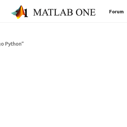
Forum
go Python”