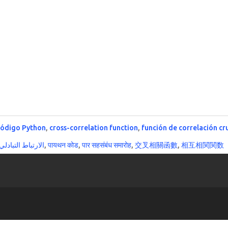
código Python
,
cross-correlation function
,
función de correlación c
الارتباط التبادل
,
पायथन कोड
,
पार सहसंबंध समारोह
,
交叉相關函數
,
相互相関関数