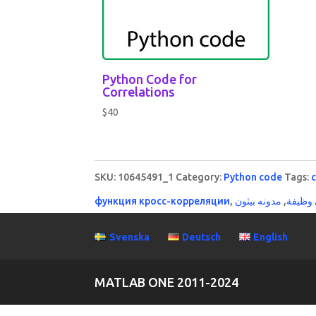
Python Code for
Correlations
$
40
SKU:
10645491_1
Category:
Python code
Tags:
функция кросс-корреляции
,
مدونه بيثون
,
ي وظيفة
Svenska
Deutsch
English
MATLAB ONE 2011-2024