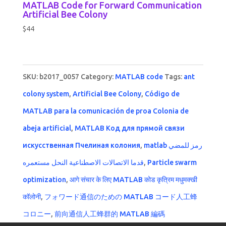
MATLAB Code for Forward Communication
Artificial Bee Colony
$
44
SKU:
b2017_0057
Category:
MATLAB code
Tags:
ant
colony system
,
Artificial Bee Colony
,
Código de
MATLAB para la comunicación de proa Colonia de
abeja artificial
,
MATLAB Код для прямой связи
искусственная Пчелиная колония
,
matlab رمز للمضي
قدما الاتصالات الاصطناعية النحل مستعمره
,
Particle swarm
optimization
,
आगे संचार के लिए MATLAB कोड कृत्रिम मधुमक्खी
कॉलोनी
,
フォワード通信のための MATLAB コード人工蜂
コロニー
,
前向通信人工蜂群的 MATLAB 編碼