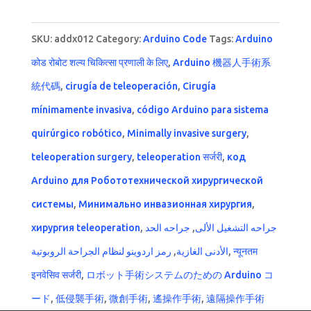
SKU:
addx012
Category:
Arduino Code
Tags:
Arduino
कोड रोबोट शल्य चिकित्सा प्रणाली के लिए
,
Arduino 機器人手術系
統代碼
,
cirugía de teleoperación
,
Cirugía
mínimamente invasiva
,
código Arduino para sistema
quirúrgico robótico
,
Minimally invasive surgery
,
teleoperation surgery
,
teleoperation सर्जरी
,
код
Arduino для Робототехнической хирургической
системы
,
Минимально инвазионная хирургия
,
хирургия teleoperation
,
جراحه الحد
,
جراحه التشغيل الألى
رمز اردوينو لنظام الجراحة الروبوتية
,
الأدنى الغازية
,
न्यूनतम
इनवेसिव सर्जरी
,
ロボット手術システムのための Arduino コ
ード
,
低侵襲手術
,
微創手術
,
遙操作手術
,
遠隔操作手術