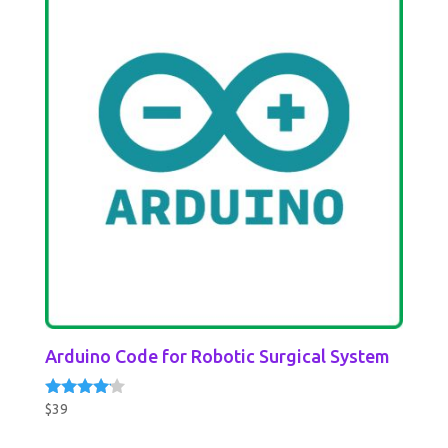
Arduino Code for Robotic Surgical System
$
39
Rated
4.00
out of 5