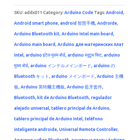
SKU:
addx011
Category:
Arduino Code
Tags:
Android
,
Android smart phone
,
android 智慧手機
,
Androide
,
Arduino Bluetooth kit
,
Arduino Intel main board
,
Arduino main board
,
Arduino для материнских плат
Intel
,
arduino इंटेल मुख्य बोर्ड
,
arduino ब्लूटूथ किट
,
arduino
मुख्य बोर्ड
,
arduino インテルメインボード
,
arduino の
Bluetooth キット
,
arduino メインボード
,
Arduino 主機
板
,
Arduino 英特爾主機板
,
Arduino 藍牙套件
,
Bluetooth
,
kit de Arduino Bluetooth
,
regulador
alejado universal
,
tablero principal de Arduino
,
tablero principal de Arduino Intel
,
teléfono
inteligente androide
,
Universal Remote Controller
,