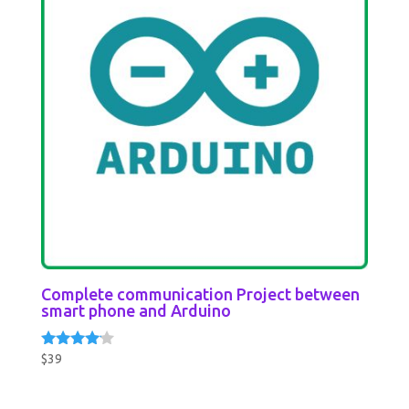
Complete communication Project between
smart phone and Arduino
$
39
Rated
4.00
out of 5