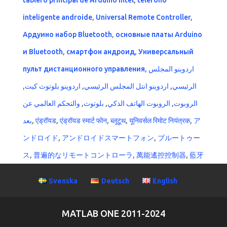
tablero principal de Arduino Intel
,
teléfono
inteligente androide
,
Universal Remote Controller
,
Ардуино набор Bluetooth
,
основные платы Arduino
и Bluetooth
,
смартфон андроид
,
Универсальный
пульт дистанционного управления
,
اردوينو المجلس
,
اردوينو بلوتوث كيت
,
اردوينو انتل المجلس الرئيسي
,
الرئيسي
والتحكم العالمي عن
,
بلوتوث
,
الروبوت الهاتف الذكي
,
الروبوت
بعد
,
एंड्रॉयड
,
एंड्रॉयड स्मार्ट फोन
,
ब्लूटूथ
,
यूनिवर्सल रिमोट नियंत्रक
,
ア
ンドロイド
,
アンドロイドスマートフォン
,
ブルートゥー
ス
,
普遍的なリモートコントローラ
,
萬能遙控控制器
,
藍牙
Svenska
Deutsch
English
MATLAB ONE 2011-2024