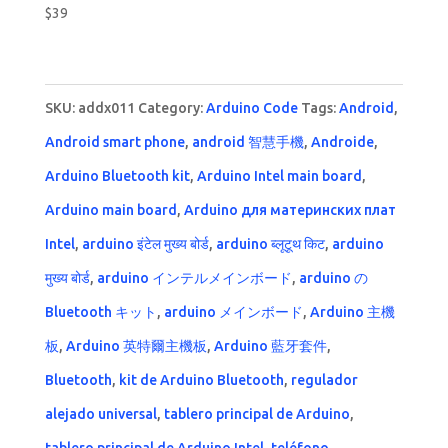
$
39
Rated
4.00
out of 5
SKU:
addx011
Category:
Arduino Code
Tags:
Android
,
Android smart phone
,
android 智慧手機
,
Androide
,
Arduino Bluetooth kit
,
Arduino Intel main board
,
Arduino main board
,
Arduino для материнских плат
Intel
,
arduino इंटेल मुख्य बोर्ड
,
arduino ब्लूटूथ किट
,
arduino
मुख्य बोर्ड
,
arduino インテルメインボード
,
arduino の
Bluetooth キット
,
arduino メインボード
,
Arduino 主機
板
,
Arduino 英特爾主機板
,
Arduino 藍牙套件
,
Bluetooth
,
kit de Arduino Bluetooth
,
regulador
alejado universal
,
tablero principal de Arduino
,