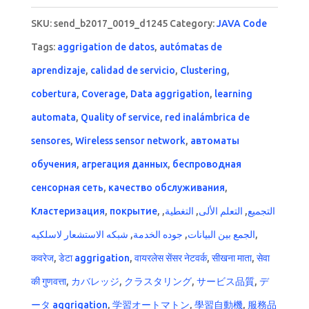
SKU:
send_b2017_0019_d1245
Category:
JAVA Code
Tags:
aggrigation de datos
,
autómatas de
aprendizaje
,
calidad de servicio
,
Clustering
,
cobertura
,
Coverage
,
Data aggrigation
,
learning
automata
,
Quality of service
,
red inalámbrica de
sensores
,
Wireless sensor network
,
автоматы
обучения
,
агрегация данных
,
беспроводная
сенсорная сеть
,
качество обслуживания
,
Кластеризация
,
покрытие
,
,
التغطية
,
التعلم الألى
,
التجميع
شبكه الاستشعار لاسلكيه
,
جوده الخدمة
,
الجمع بين البيانات
,
कवरेज
,
डेटा aggrigation
,
वायरलेस सेंसर नेटवर्क
,
सीखना माता
,
सेवा
की गुणवत्ता
,
カバレッジ
,
クラスタリング
,
サービス品質
,
デ
ータ aggrigation
,
学習オートマトン
,
學習自動機
,
服務品