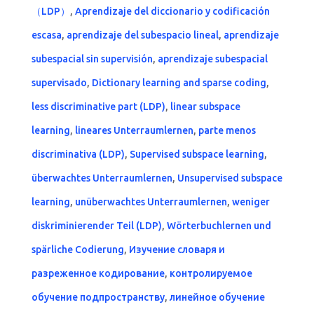
（LDP）
,
Aprendizaje del diccionario y codificación
escasa
,
aprendizaje del subespacio lineal
,
aprendizaje
subespacial sin supervisión
,
aprendizaje subespacial
supervisado
,
Dictionary learning and sparse coding
,
less discriminative part (LDP)
,
linear subspace
learning
,
lineares Unterraumlernen
,
parte menos
discriminativa (LDP)
,
Supervised subspace learning
,
überwachtes Unterraumlernen
,
Unsupervised subspace
learning
,
unüberwachtes Unterraumlernen
,
weniger
diskriminierender Teil (LDP)
,
Wörterbuchlernen und
spärliche Codierung
,
Изучение словаря и
разреженное кодирование
,
контролируемое
обучение подпространству
,
линейное обучение