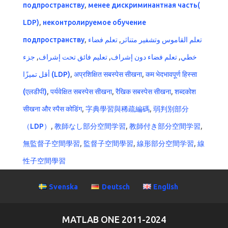
подпространству
,
менее дискриминантная часть(
LDP)
,
неконтролируемое обучение
подпространству
,
تعلم فضاء
,
تعلم القاموس وتشفير متناثر
جزء
,
تعليم فائق تحت إشراف
,
تعلم فضاء دون إشراف
,
خطي
أقل تميزًا (LDP)
,
अप्रशिक्षित सबस्पेस सीखना
,
कम भेदभावपूर्ण हिस्सा
(एलडीपी)
,
पर्यवेक्षित सबस्पेस सीखना
,
रैखिक सबस्पेस सीखना
,
शब्दकोश
सीखना और स्पैस कोडिंग
,
字典學習與稀疏編碼
,
弱判別部分
（LDP）
,
教師なし部分空間学習
,
教師付き部分空間学習
,
無監督子空間學習
,
監督子空間學習
,
線形部分空間学習
,
線
性子空間學習
Svenska
Deutsch
English
MATLAB ONE 2011-2024