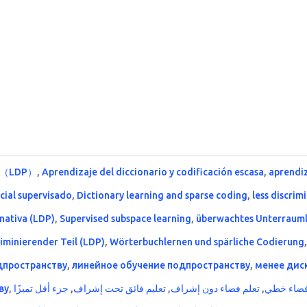
（LDP）
,
Aprendizaje del diccionario y codificación escasa
,
aprendiz
cial supervisado
,
Dictionary learning and sparse coding
,
less discrim
nativa (LDP)
,
Supervised subspace learning
,
überwachtes Unterraum
iminierender Teil (LDP)
,
Wörterbuchlernen und spärliche Codierung
дпространству
,
линейное обучение подпространству
,
менее дис
ву
,
,
تعليم فائق تحت إشراف
,
تعلم فضاء دون إشراف
,
فضاء خطي