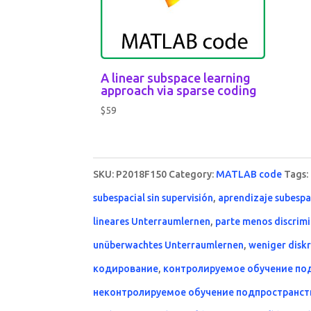
A linear subspace learning
approach via sparse coding
$
59
SKU:
P2018F150
Category:
MATLAB code
Tags:
subespacial sin supervisión
,
aprendizaje subespa
lineares Unterraumlernen
,
parte menos discrimi
unüberwachtes Unterraumlernen
,
weniger diskr
кодирование
,
контролируемое обучение по
неконтролируемое обучение подпространст