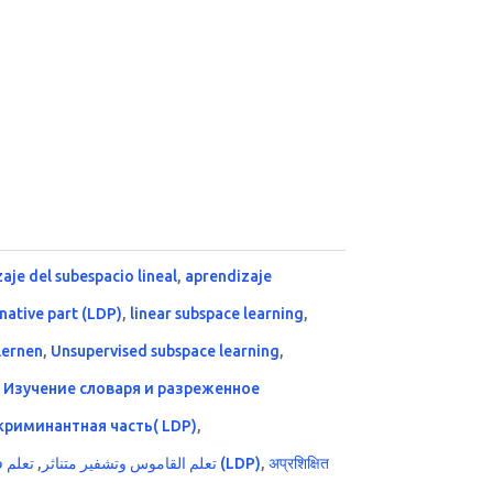
aje del subespacio lineal
,
aprendizaje
inative part (LDP)
,
linear subspace learning
,
lernen
,
Unsupervised subspace learning
,
,
Изучение словаря и разреженное
криминантная часть( LDP)
,
تعلم 
,
تعلم القاموس وتشفير متناثر
جزء أقل تميزًا (LDP)
,
अप्रशिक्षित