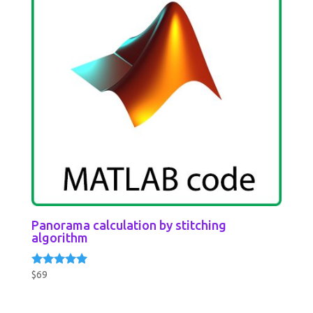
Panorama calculation by stitching
algorithm
$
69
Rated
5.00
out of 5