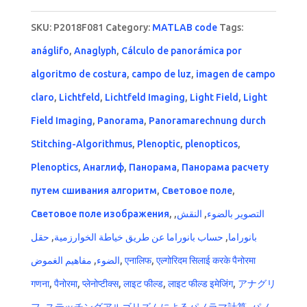
SKU:
P2018F081
Category:
MATLAB code
Tags:
anáglifo
,
Anaglyph
,
Cálculo de panorámica por
algoritmo de costura
,
campo de luz
,
imagen de campo
claro
,
Lichtfeld
,
Lichtfeld Imaging
,
Light Field
,
Light
Field Imaging
,
Panorama
,
Panoramarechnung durch
Stitching-Algorithmus
,
Plenoptic
,
plenopticos
,
Plenoptics
,
Анаглиф
,
Панорама
,
Панорама расчету
путем сшивания алгоритм
,
Световое поле
,
Световое поле изображения
,
,
النقش
,
التصوير بالضوء
حقل
,
حساب بانوراما عن طريق خياطة الخوارزمية
,
بانوراما
مفاهيم الغموض
,
الضوء
,
एनालिफ
,
एल्गोरिदम सिलाई करके पैनोरमा
गणना
,
पैनोरमा
,
प्लेनोप्टीक्स
,
लाइट फील्ड
,
लाइट फील्ड इमेजिंग
,
アナグリ