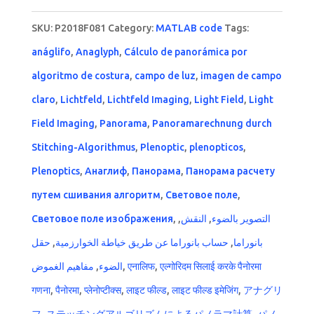
SKU:
P2018F081
Category:
MATLAB code
Tags:
anáglifo
,
Anaglyph
,
Cálculo de panorámica por
algoritmo de costura
,
campo de luz
,
imagen de campo
claro
,
Lichtfeld
,
Lichtfeld Imaging
,
Light Field
,
Light
Field Imaging
,
Panorama
,
Panoramarechnung durch
Stitching-Algorithmus
,
Plenoptic
,
plenopticos
,
Plenoptics
,
Анаглиф
,
Панорама
,
Панорама расчету
путем сшивания алгоритм
,
Световое поле
,
Световое поле изображения
,
,
النقش
,
التصوير بالضوء
حقل
,
حساب بانوراما عن طريق خياطة الخوارزمية
,
بانوراما
مفاهيم الغموض
,
الضوء
,
एनालिफ
,
एल्गोरिदम सिलाई करके पैनोरमा
गणना
,
पैनोरमा
,
प्लेनोप्टीक्स
,
लाइट फील्ड
,
लाइट फील्ड इमेजिंग
,
アナグリ