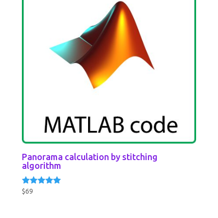
Panorama calculation by stitching
algorithm
$
69
Rated
5.00
out of 5