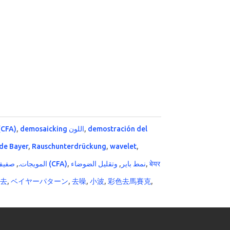
 (CFA)
,
demosaicking اللون
,
demostración del
de Bayer
,
Rauschunterdrückung
,
wavelet
,
,
المويجات.
صفيف تصفية اللون (CFA)
,
وتقليل الضوضاء
,
نمط باير
,
बेयर
除去
,
ベイヤーパターン
,
去噪
,
小波
,
彩色去馬賽克
,