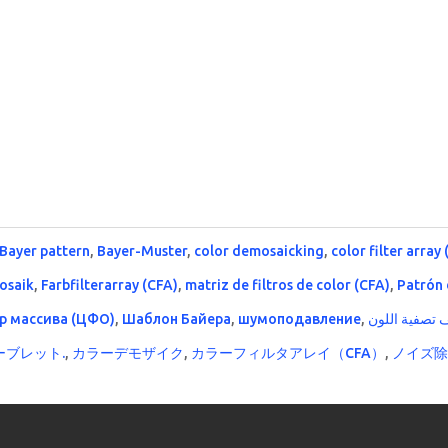
Bayer pattern
,
Bayer-Muster
,
color demosaicking
,
color filter array
osaik
,
Farbfilterarray (CFA)
,
matriz de filtros de color (CFA)
,
Patrón 
р массива (ЦФО)
,
Шаблон Байера
,
шумоподавление
,
ーブレット.
,
カラーデモザイク
,
カラーフィルタアレイ（CFA）
,
ノイズ