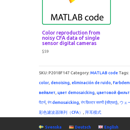
Color reproduction from
noisy CFA data of single
sensor digital cameras
$
59
SKU:
P2018F147
Category:
MATLAB code
Tags:
color
,
denoising
,
eliminación de ruido
,
Farbdem
вейвлет
,
цвет demosaicking
,
цветовой фильт
पैटर्न
,
रंग demosaicking
,
रंग फ़िल्टर सरणी (सीएफए)
,
ウェ
彩色濾波器陣列（CFA）
,
拜耳模式
Svenska
Deutsch
English