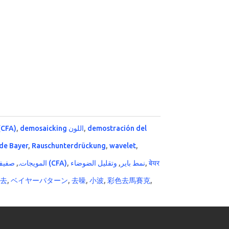
 (CFA)
,
demosaicking اللون
,
demostración del
de Bayer
,
Rauschunterdrückung
,
wavelet
,
,
المويجات.
صفيف تصفية اللون (CFA)
,
وتقليل الضوضاء
,
نمط باير
,
बेयर
除去
,
ベイヤーパターン
,
去噪
,
小波
,
彩色去馬賽克
,