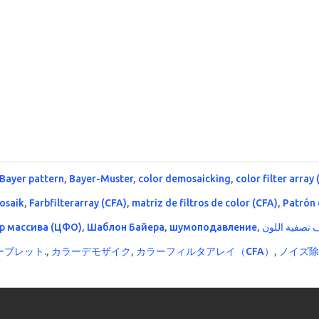
Bayer pattern
,
Bayer-Muster
,
color demosaicking
,
color filter array
osaik
,
Farbfilterarray (CFA)
,
matriz de filtros de color (CFA)
,
Patrón 
р массива (ЦФО)
,
Шаблон Байера
,
шумоподавление
,
ーブレット.
,
カラーデモザイク
,
カラーフィルタアレイ（CFA）
,
ノイズ