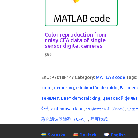
Color reproduction from
noisy CFA data of single
sensor digital cameras
$
59
SKU:
P2018F147
Category:
MATLAB code
Tags:
color
,
denoising
,
eliminación de ruido
,
Farbdem
вейвлет
,
цвет demosaicking
,
цветовой фильт
पैटर्न
,
रंग demosaicking
,
रंग फ़िल्टर सरणी (सीएफए)
,
ウェ
彩色濾波器陣列（CFA）
,
拜耳模式
Svenska
Deutsch
English