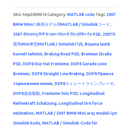
SKU:
tmp2009014
Category:
MATLAB code
Tags:
2007
BMW Miniの車両モデル用MATLAB / Simulinkコード
,
2007 बीएमडब्ल्यू मिनी के वाहन मॉडल के लिए ब्रेकिंग रोड PSD
,
2007年
寶馬Mini車型MATLAB / Simulink代碼
,
Boyuna lastik
kuvveti tahmini
,
Braking Road PSD
,
Bremsen Straße
PSD
,
DOF8 Düz Hat Frenleme
,
DOF8 Gerade Linie
Bremsen
,
DOF8 Straight Line Braking
,
DOF8 Прямое
торможение линии
,
DOF8ストレートラインブレーキ
,
DOF8直線製動
,
Frenleme Yolu PSD
,
Longitudinal
Reifenkraft Schätzung
,
Longitudinal tire force
estimation
,
MATLAB / 2007 BMW Mini araç modeli için
Simulink kodu
,
MATLAB / Simulink-Code für