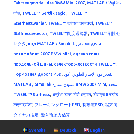
Fahrzeugmodell des BMW Mini 2007
,
MATLAB / सिमुलिंक
कोड
,
TWEEL ™ Sertlik seçici
,
TWEEL ™
Steifheitswähler
,
TWEEL ™ कठोरता चयनकर्ता
,
TWEEL™
Stiffness selector
,
TWEEL™剛度選擇器
,
TWEEL™剛性セ
レクタ
,
код MATLAB / Simulink для модели
автомобиля 2007 BMW Mini
,
оценка силы
продольной шины
,
селектор жесткости TWEEL ™
,
Тормозная дорога PSD
,
كود
,
تقدير قوة الإطار الطولي
MATLAB / Simulink لنموذج سيارة BMW 2007 Mini
,
محدد
TWEEL ™ Stiffness
,
अनुदैर्ध्य टायर फोर्स अनुमान
,
डीओएफ 8 स्ट्रेट
लाइन ब्रेकिंग
,
ブレーキングロードPSD
,
制動道PSD
,
縦方向
タイヤ力推定
,
縱向輪胎力估算
Svenska
Deutsch
English