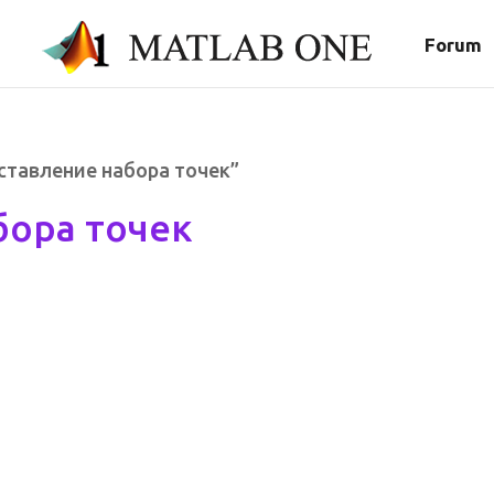
Forum
оставление набора точек”
бора точек