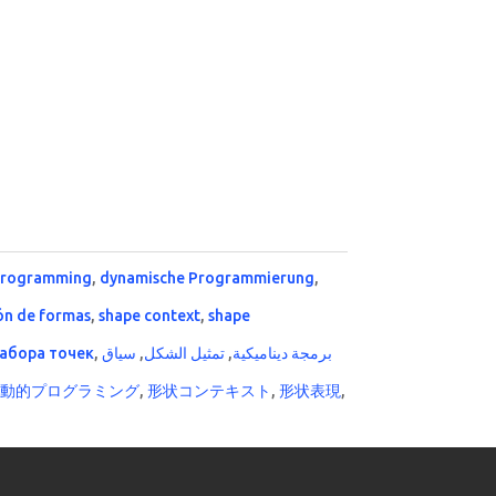
programming
,
dynamische Programmierung
,
ón de formas
,
shape context
,
shape
абора точек
,
سياق
,
تمثيل الشكل
,
برمجة ديناميكية
,
動的プログラミング
,
形状コンテキスト
,
形状表現
,