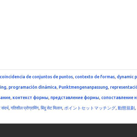
coincidencia de conjuntos de puntos
,
contexto de formas
,
dynamic 
hing
,
programación dinámica
,
Punktmengenanpassung
,
representaci
вание
,
контекст формы
,
представление формы
,
сопоставление н
संदर्भ
,
गतिशील प्रोग्रामिंग
,
बिंदु सेट मिलान
,
ポイントセットマッチング
,
動態規劃