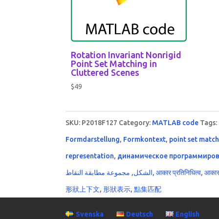
Rotation Invariant Nonrigid
Point Set Matching in
Cluttered Scenes
$
49
SKU:
P2018F127
Category:
MATLAB code
Tags:
Formdarstellung
,
Formkontext
,
point set matc
representation
,
динамическое программиро
مجموعة مطابقة النقاط
,
الشكل
,
आकार प्रतिनिधित्व
,
आकार 
形狀上下文
,
形狀表示
,
點集匹配
Svenska
Deutsch
English