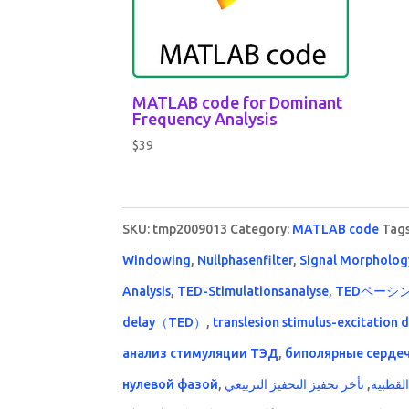
MATLAB code for Dominant
Frequency Analysis
$
39
SKU:
tmp2009013
Category:
MATLAB code
Tag
Windowing
,
Nullphasenfilter
,
Signal Morphology
Analysis
,
TED-Stimulationsanalyse
,
TEDペーシ
delay（TED）
,
translesion stimulus-excitation 
анализ стимуляции ТЭД
,
биполярные серде
нулевой фазой
,
,
لقطبية