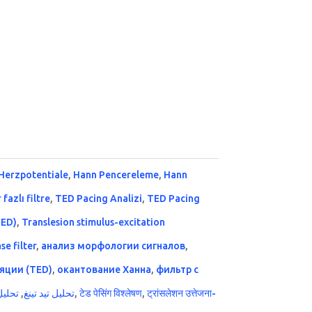
 Herzpotentiale
,
Hann Pencereleme
,
Hann
r fazlı filtre
,
TED Pacing Analizi
,
TED Pacing
TED)
,
Translesion stimulus-excitation
se filter
,
анализ морфологии сигналов
,
яции (TED)
,
окантование Ханна
,
фильтр с
تحليل
,
تحليل تيد تينغ
,
टेड पेसिंग विश्लेषण
,
ट्रांसलेशन उत्तेजना-