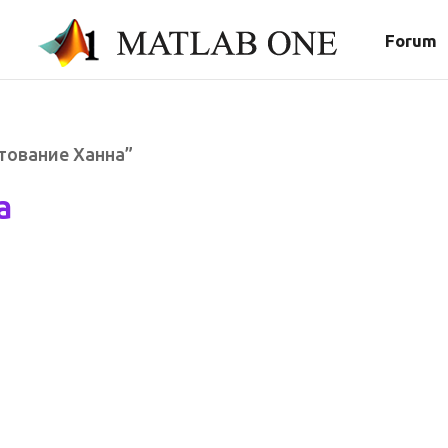
Forum
нтование Ханна”
а