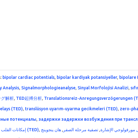
s:
bipolar cardiac potentials
,
bipolar kardiyak potansiyeller
,
bipolare
 Analysis
,
Signalmorphologieanalyse
,
Sinyal Morfolojisi Analizi
,
sıfı
ング解析
,
TED起搏分析
,
Translationsreiz-Anregungsverzögerungen (
delays (TED)
,
translüsyon uyarım-uyarma gecikmeleri (TED)
,
zero-pha
чные потенциалы
,
задержки задержки возбуждения при трансл
إمكانات القلب ا
تأخر تحفيز التحفيز التربيعي (TED)
,
هان ينجوينج
,
تصفية مرحلة الصفر
,
 مورفولوجي الإشارة