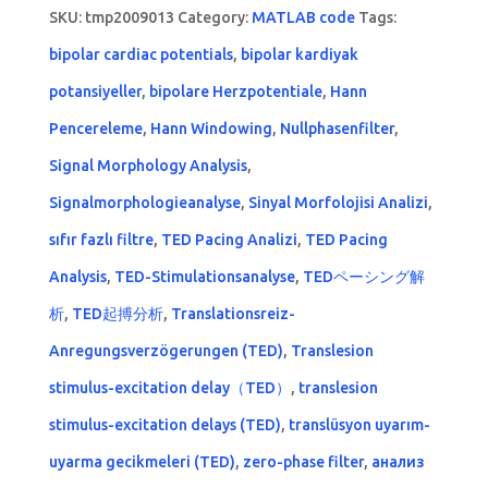
SKU:
tmp2009013
Category:
MATLAB code
Tags:
bipolar cardiac potentials
,
bipolar kardiyak
potansiyeller
,
bipolare Herzpotentiale
,
Hann
Pencereleme
,
Hann Windowing
,
Nullphasenfilter
,
Signal Morphology Analysis
,
Signalmorphologieanalyse
,
Sinyal Morfolojisi Analizi
,
sıfır fazlı filtre
,
TED Pacing Analizi
,
TED Pacing
Analysis
,
TED-Stimulationsanalyse
,
TEDペーシング解
析
,
TED起搏分析
,
Translationsreiz-
Anregungsverzögerungen (TED)
,
Translesion
stimulus-excitation delay（TED）
,
translesion
stimulus-excitation delays (TED)
,
translüsyon uyarım-
uyarma gecikmeleri (TED)
,
zero-phase filter
,
анализ