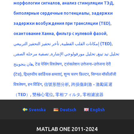
морфологии сигналов
,
анализ стимуляции ТЭД
,
биполярные сердечные потенциалы
,
задержки
задержки возбуждения при трансляции (TED)
,
окантование Ханна
,
фильтр с нулевой фазой
,
,
إمكانات القلب القطبية
تأخر تحفيز التحفيز التربيعي (TED)
,
,
تصفية مرحلة الصفر
,
تحليل مورفولوجي الإشارة
,
تحليل تيد تينغ
هان ينجوينج
,
टेड पेसिंग विश्लेषण
,
ट्रांसलेशन उत्तेजना-उत्तेजना देरी
(टेड)
,
द्विध्रुवीय कार्डियक क्षमताएं
,
शून्य चरण फ़िल्टर
,
सिग्नल मॉर्फोलॉजी
विश्लेषण
,
हन विंडिंग
,
信號形態分析
,
跨損傷刺激 - 激勵延遲
（TED）
,
雙極心電位
,
零相フィルタ
,
零相濾波器
Svenska
Deutsch
English
MATLAB ONE 2011-2024