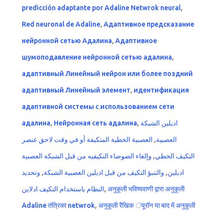
predicción adaptante por Adaline Netwrok neural
,
Red neuronal de Adaline
,
Адаптивное предсказание
нейронной сетью Адалина
,
Адаптивное
шумоподавление нейронной сетью адалина
,
адаптивный Линейный нейрон или более поздний
адаптивный Линейный элемент
,
идентификация
адаптивной системы с использованием сети
адалина
,
Нейронная сеть адалина
,
اديلين الشبكة
العصبية الخطية المتكيفة أو في وقت لاحق عنصر
,
العصبية
وإلغاء الضوضاء التكيفيه من قبل الشبكة العصبية
,
التكيف الخطي
وتحديد
,
والتنبؤ التكيف من قبل اديلين العصبية الشبكة
,
اديلين
النظام باستخدام التكيف ادلاين
,
अनुकूली भविष्यवाणी द्वारा अनुकूली
Adaline तंत्रिका netwrok
,
अनुकूली रैखिक ंयूरॉन या बाद में अनुकूली