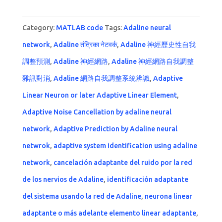
Category:
MATLAB code
Tags:
Adaline neural
network
,
Adaline तंत्रिका नेटवर्क
,
Adaline 神經歷史性自我
調整預測
,
Adaline 神經網路
,
Adaline 神經網路自我調整
雜訊對消
,
Adaline 網路自我調整系統辨識
,
Adaptive
Linear Neuron or later Adaptive Linear Element
,
Adaptive Noise Cancellation by adaline neural
network
,
Adaptive Prediction by Adaline neural
netwrok
,
adaptive system identification using adaline
network
,
cancelación adaptante del ruido por la red
de los nervios de Adaline
,
identificación adaptante
del sistema usando la red de Adaline
,
neurona linear
adaptante o más adelante elemento linear adaptante
,