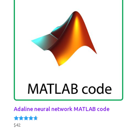
Adaline neural network MATLAB code
$
42
Rated
4.50
out of 5