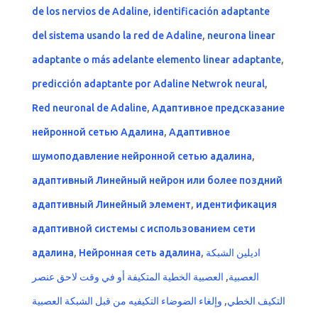
de los nervios de Adaline
,
identificación adaptante
del sistema usando la red de Adaline
,
neurona linear
adaptante o más adelante elemento linear adaptante
,
predicción adaptante por Adaline Netwrok neural
,
Red neuronal de Adaline
,
Адаптивное предсказание
нейронной сетью Адалина
,
Адаптивное
шумоподавление нейронной сетью адалина
,
адаптивный Линейный нейрон или более поздний
адаптивный Линейный элемент
,
идентификация
адаптивной системы с использованием сети
адалина
,
Нейронная сеть адалина
,
اديلين الشبكة
العصبية الخطية المتكيفة أو في وقت لاحق عنصر
,
العصبية
وإلغاء الضوضاء التكيفيه من قبل الشبكة العصبية
,
التكيف الخطي