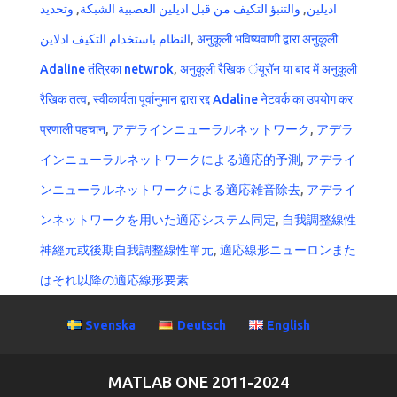
وتحديد
,
والتنبؤ التكيف من قبل اديلين العصبية الشبكة
,
اديلين
النظام باستخدام التكيف ادلاين
,
अनुकूली भविष्यवाणी द्वारा अनुकूली
Adaline तंत्रिका netwrok
,
अनुकूली रैखिक ंयूरॉन या बाद में अनुकूली
रैखिक तत्व
,
स्वीकार्यता पूर्वानुमान द्वारा रद्द Adaline नेटवर्क का उपयोग कर
प्रणाली पहचान
,
アデラインニューラルネットワーク
,
アデラ
インニューラルネットワークによる適応的予測
,
アデライ
ンニューラルネットワークによる適応雑音除去
,
アデライ
ンネットワークを用いた適応システム同定
,
自我調整線性
神經元或後期自我調整線性單元
,
適応線形ニューロンまた
はそれ以降の適応線形要素
Svenska
Deutsch
English
MATLAB ONE 2011-2024