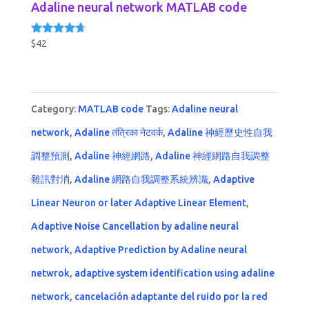
Adaline neural network MATLAB code
$
42
Rated
4.50
out of 5
Category:
MATLAB code
Tags:
Adaline neural
network
,
Adaline तंत्रिका नेटवर्क
,
Adaline 神經歷史性自我
調整預測
,
Adaline 神經網路
,
Adaline 神經網路自我調整
雜訊對消
,
Adaline 網路自我調整系統辨識
,
Adaptive
Linear Neuron or later Adaptive Linear Element
,
Adaptive Noise Cancellation by adaline neural
network
,
Adaptive Prediction by Adaline neural
netwrok
,
adaptive system identification using adaline
network
,
cancelación adaptante del ruido por la red