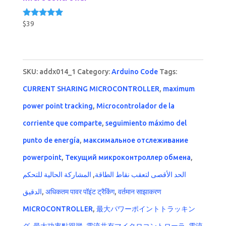
$
39
Rated
5.00
out of 5
SKU:
addx014_1
Category:
Arduino Code
Tags:
CURRENT SHARING MICROCONTROLLER
,
maximum
power point tracking
,
Microcontrolador de la
corriente que comparte
,
seguimiento máximo del
punto de energía
,
максимальное отслеживание
powerpoint
,
Текущий микроконтроллер обмена
,
المشاركة الحالية للتحكم
,
الحد الأقصى لتعقب نقاط الطاقة
الدقيق
,
अधिकतम पावर पॉइंट ट्रैकिंग
,
वर्तमान साझाकरण
MICROCONTROLLER
,
最大パワーポイントトラッキン