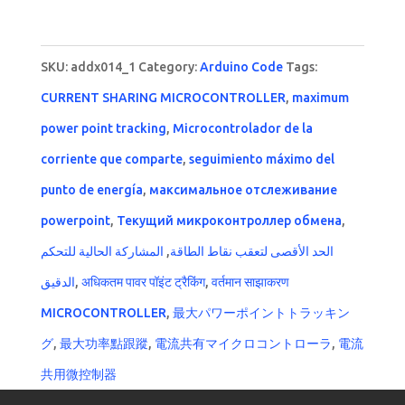
out of 5
SKU:
addx014_1
Category:
Arduino Code
Tags:
CURRENT SHARING MICROCONTROLLER
,
maximum
power point tracking
,
Microcontrolador de la
corriente que comparte
,
seguimiento máximo del
punto de energía
,
максимальное отслеживание
powerpoint
,
Текущий микроконтроллер обмена
,
المشاركة الحالية للتحكم
,
الحد الأقصى لتعقب نقاط الطاقة
الدقيق
,
अधिकतम पावर पॉइंट ट्रैकिंग
,
वर्तमान साझाकरण
MICROCONTROLLER
,
最大パワーポイントトラッキン
グ
,
最大功率點跟蹤
,
電流共有マイクロコントローラ
,
電流
共用微控制器