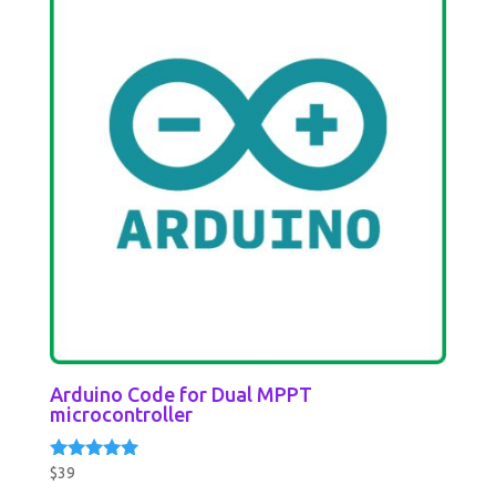
Arduino Code for Dual MPPT
microcontroller
$
39
Rated
5.00