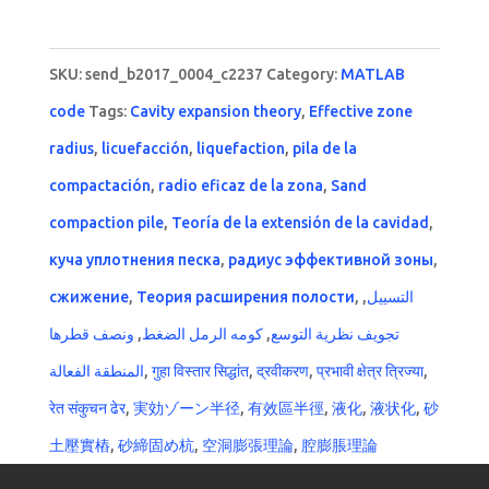
SKU:
send_b2017_0004_c2237
Category:
MATLAB
code
Tags:
Cavity expansion theory
,
Effective zone
radius
,
licuefacción
,
liquefaction
,
pila de la
compactación
,
radio eficaz de la zona
,
Sand
compaction pile
,
Teoría de la extensión de la cavidad
,
куча уплотнения песка
,
радиус эффективной зоны
,
сжижение
,
Теория расширения полости
,
,
التسييل
ونصف قطرها
,
كومه الرمل الضغط
,
تجويف نظرية التوسع
المنطقة الفعالة
,
गुहा विस्तार सिद्धांत
,
द्रवीकरण
,
प्रभावी क्षेत्र त्रिज्या
,
रेत संकुचन ढेर
,
実効ゾーン半径
,
有效區半徑
,
液化
,
液状化
,
砂
土壓實樁
,
砂締固め杭
,
空洞膨張理論
,
腔膨脹理論