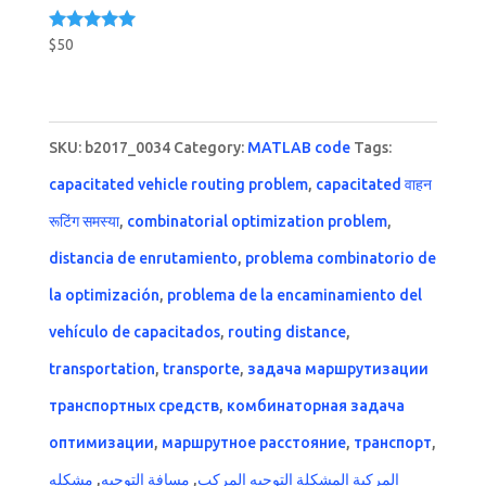
$
50
Rated
5.00
out of 5
SKU:
b2017_0034
Category:
MATLAB code
Tags:
capacitated vehicle routing problem
,
capacitated वाहन
रूटिंग समस्या
,
combinatorial optimization problem
,
distancia de enrutamiento
,
problema combinatorio de
la optimización
,
problema de la encaminamiento del
vehículo de capacitados
,
routing distance
,
transportation
,
transporte
,
задача маршрутизации
транспортных средств
,
комбинаторная задача
оптимизации
,
маршрутное расстояние
,
транспорт
,
مشكله
,
مسافة التوجيه
,
المركبة المشكلة التوجيه المركب