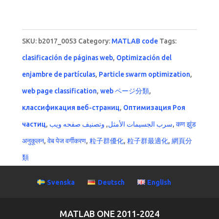
SKU:
b2017_0053
Category:
MATLAB code
Tags:
clasificación de páginas web
,
Optimización del
enjambre de partículas
,
Particle swarm optimization
,
web page classification
,
web ページ分類
,
классификация веб-страниц
,
Оптимизация Роя
частиц
,
وتصنيف صفحه ويب
,
سرب الجسيمات الأمثل
,
कण झुंड
अनुकूलन
,
वेब पेज वर्गीकरण
,
粒子群優化
,
粒子群最適化
,
網頁分
類
Svenska
Deutsch
English
MATLAB ONE 2011-2024