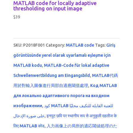
MATLAB code for locally adaptive
thresholding on input image
$
39
SKU:
P2018F001
Category:
MATLAB code
Tags:
Giriş
görüntüsünde yerel olarak uyarlamalı eşleşme için
MATLAB kodu
,
MATLAB-Code für lokal adaptive
Schwellenwertbildung am Eingangsbild
,
MATLAB代碼
用於對輸入圖像進行局部自適應閾值處理
,
Код MATLAB
для локально адаптивного порога на входном
изображении
,
كود MATLAB للعتبة القابلة للتكيف محليًا
على صورة الإدخال
,
इनपुट छवि पर स्थानीय रूप से अनुकूली दहलीज के
लिए MATLAB कोड
,
入力画像上の局所的適応閾値処理のた