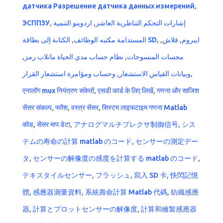
датчика Разрешение датчика данных измерений
,
ЭСППЗУ
,
اردوينو التنمية
,
إشارات التحكم التناظرية العاشر
,
المستدامة مكتبه الوظائف
الكتابة إلى بطاقة SD
,
,
فلاش
,
ايبروم
,
نظام حساب مدي الحياة ماتلاب رمز
,
مجسات المنسوجات
وحساب ومؤامرة استشعار القرار
,
وبيانات القياس الاستشعار
,
एनालॉग mux नियंत्रण संकेतों
,
एसडी कार्ड के लिए लिखें
,
गणना और साजिश
सेंसर संकल्प
,
फ्लैश
,
वस्त्र सेंसर
,
सिस्टम लाइफटाइम गणना Matlab
कोड
,
सेंसर माप डेटा
,
アナログマルチプレクサ制御信号
,
シス
テムの寿命の計算 matlab のコード
,
センサーの測定デー
タ
,
センサーの解像度の感度を計算する matlab のコード
,
テキスタイルセンサー
,
フラッシュ
,
寫入 SD 卡
,
快閃記憶
體
,
感應器測量資料
,
系統壽命計算 Matlab 代碼
,
紡織感應
器
,
計算とプロットセンサーの解像度
,
計算和繪製感應器