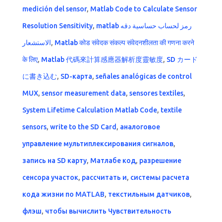
medición del sensor
,
Matlab Code to Calculate Sensor
Resolution Sensitivity
,
matlab رمز لحساب حساسية دقه
الاستشعار
,
Matlab कोड संवेदक संकल्प संवेदनशीलता की गणना करने
के लिए
,
Matlab 代碼來計算感應器解析度靈敏度
,
SD カード
に書き込む
,
SD-карта
,
señales analógicas de control
MUX
,
sensor measurement data
,
sensores textiles
,
System Lifetime Calculation Matlab Code
,
textile
sensors
,
write to the SD Card
,
аналоговое
управление мультиплексирования сигналов
,
запись на SD карту
,
Матлабе код
,
разрешение
сенсора участок
,
рассчитать и
,
системы расчета
кода жизни по MATLAB
,
текстильным датчиков
,
флэш
,
чтобы вычислить Чувствительность