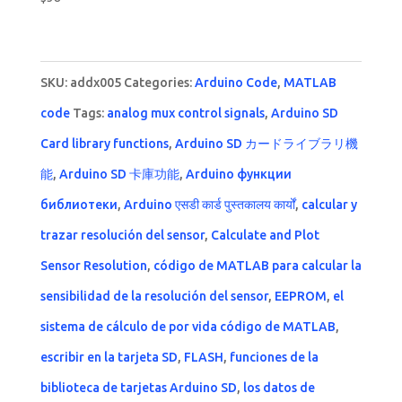
4.00
out of 5
SKU:
addx005
Categories:
Arduino Code
,
MATLAB
code
Tags:
analog mux control signals
,
Arduino SD
Card library functions
,
Arduino SD カードライブラリ機
能
,
Arduino SD 卡庫功能
,
Arduino функции
библиотеки
,
Arduino एसडी कार्ड पुस्तकालय कार्यों
,
calcular y
trazar resolución del sensor
,
Calculate and Plot
Sensor Resolution
,
código de MATLAB para calcular la
sensibilidad de la resolución del sensor
,
EEPROM
,
el
sistema de cálculo de por vida código de MATLAB
,
escribir en la tarjeta SD
,
FLASH
,
funciones de la
biblioteca de tarjetas Arduino SD
,
los datos de