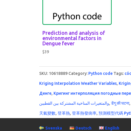
Prediction and analysis of
environmental factors in
Dengue fever
$
39
SKU:
10618889
Category:
Python code
Tags:
cód
Kriging Interpolation Weather Variables
,
Krigin
Денге
,
Кригинг интерполяция погодные пер
والمتغيرات المناخية المشتركة بين القطبين
,
डेंगू की घटना
天氣變數
,
登革熱
,
登革熱發病率
,
預測模型代碼 Pyt
Svenska
Deutsch
English