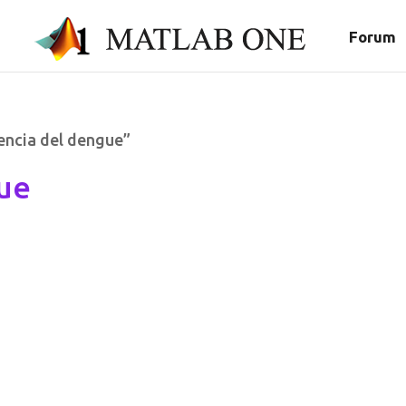
Forum
encia del dengue”
gue