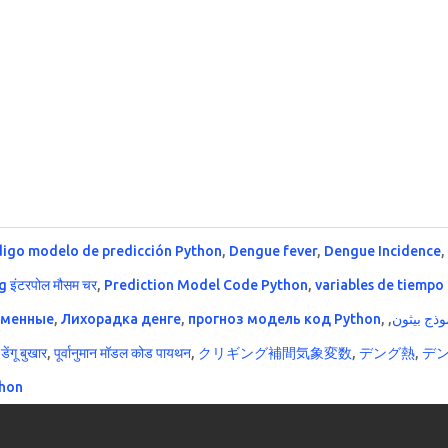
igo modelo de predicción Python
,
Dengue fever
,
Dengue Incidence
g इंटरपोल मौसम चर
,
Prediction Model Code Python
,
variables de tiempo
еменные
,
Лихорадка денге
,
прогноз модель код Python
,
,
موذج بيثون
,
डेंगू बुखार
,
पूर्वानुमान मॉडल कोड पायथन
,
クリギング補間気象変数
,
デング熱
,
デ
hon