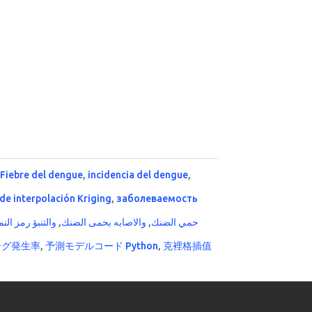
,
Fiebre del dengue
,
incidencia del dengue
,
 de interpolación Kriging
,
заболеваемость
والتنبؤ رمز الن
,
والاصابه بحمى الضنك
,
حمي الضنك
ング発生率
,
予測モデルコード Python
,
克裡格插值