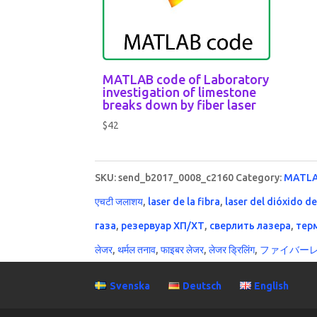
MATLAB code of Laboratory
investigation of limestone
breaks down by fiber laser
$
42
SKU:
send_b2017_0008_c2160
Category:
MATLA
एचटी जलाशय
,
laser de la fibra
,
laser del dióxido d
газа
,
резервуар ХП/ХТ
,
сверлить лазера
,
тер
लेजर
,
थर्मल तनाव
,
फाइबर लेजर
,
लेजर ड्रिलिंग
,
ファイバー
Svenska
Deutsch
English