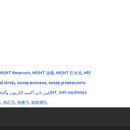
HP/HT Reservoir
,
HP/HT 油藏
,
HP/HT 貯水池
,
HP/
l stress
,
лазер волокна
,
лазер углекислого
وألياف
,
ليزر ثاني أكسيد الكربون
وخزان اتش بي/HT
,
कार्बन डाइऑक्साइड
器
,
熱応力
,
熱應力
,
鐳射鑽孔