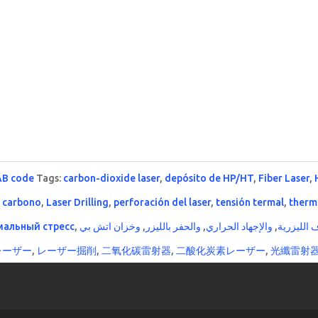
B code
Tags:
carbon-dioxide laser
,
depósito de HP/HT
,
Fiber Laser
,
e carbono
,
Laser Drilling
,
perforación del laser
,
tensión termal
,
therma
мальный стресс
,
,
والحفر بالليزر
,
والإجهاد الحراري
,
 الليزرية
レーザー
,
レーザー掘削
,
二氧化碳雷射器
,
二酸化炭素レーザー
,
光纖雷射