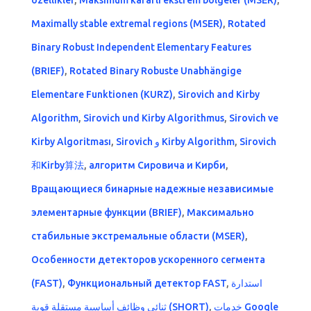
özellikler
,
Maksimum kararlı ekstrem bölgeler (MSER)
,
Maximally stable extremal regions (MSER)
,
Rotated
Binary Robust Independent Elementary Features
(BRIEF)
,
Rotated Binary Robuste Unabhängige
Elementare Funktionen (KURZ)
,
Sirovich and Kirby
Algorithm
,
Sirovich und Kirby Algorithmus
,
Sirovich ve
Kirby Algoritması
,
Sirovich و Kirby Algorithm
,
Sirovich
和Kirby算法
,
алгоритм Сировича и Кирби
,
Вращающиеся бинарные надежные независимые
элементарные функции (BRIEF)
,
Максимально
стабильные экстремальные области (MSER)
,
Особенности детекторов ускоренного сегмента
(FAST)
,
Функциональный детектор FAST
,
استدارة
ثنائي وظائف أساسية مستقلة قوية (SHORT)
,
خدمات Google