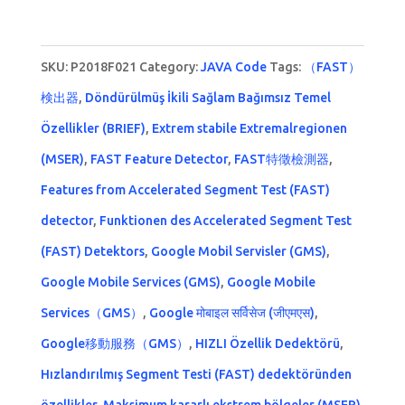
out of 5
SKU:
P2018F021
Category:
JAVA Code
Tags:
（FAST）
検出器
,
Döndürülmüş İkili Sağlam Bağımsız Temel
Özellikler (BRIEF)
,
Extrem stabile Extremalregionen
(MSER)
,
FAST Feature Detector
,
FAST特徵檢測器
,
Features from Accelerated Segment Test (FAST)
detector
,
Funktionen des Accelerated Segment Test
(FAST) Detektors
,
Google Mobil Servisler (GMS)
,
Google Mobile Services (GMS)
,
Google Mobile
Services（GMS）
,
Google मोबाइल सर्विसेज (जीएमएस)
,
Google移動服務（GMS）
,
HIZLI Özellik Dedektörü
,
Hızlandırılmış Segment Testi (FAST) dedektöründen