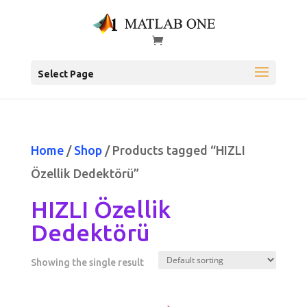
Select Page
Home
/
Shop
/ Products tagged “HIZLI
Özellik Dedektörü”
HIZLI Özellik
Dedektörü
Showing the single result