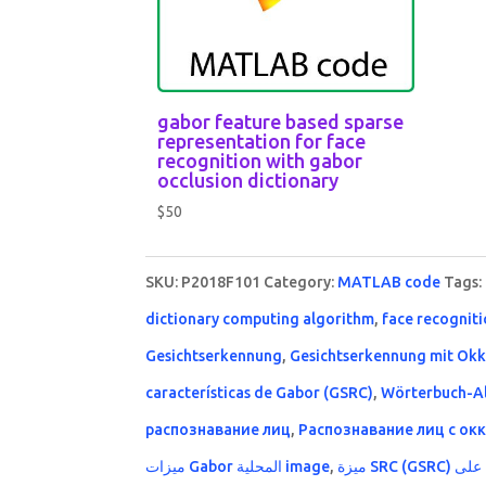
gabor feature based sparse
representation for face
recognition with gabor
occlusion dictionary
$
50
SKU:
P2018F101
Category:
MATLAB code
Tags:
dictionary computing algorithm
,
face recognit
Gesichtserkennung
,
Gesichtserkennung mit Okk
características de Gabor (GSRC)
,
Wörterbuch-A
распознавание лиц
,
Распознавание лиц с ок
ميزات Gabor المحلية image
,