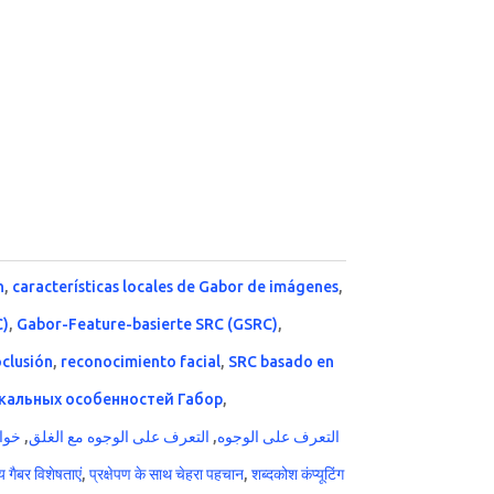
n
,
características locales de Gabor de imágenes
,
C)
,
Gabor-Feature-basierte SRC (GSRC)
,
clusión
,
reconocimiento facial
,
SRC basado en
кальных особенностей Габор
,
خوا
,
التعرف على الوجوه مع الغلق
,
التعرف على الوجوه
 गैबर विशेषताएं
,
प्रक्षेपण के साथ चेहरा पहचान
,
शब्दकोश कंप्यूटिंग