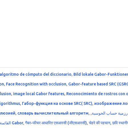
algoritmo de cómputo del diccionario
,
Bild lokale Gabor-Funktione
ion
,
Face Recognition with occlusion
,
Gabor-feature based SRC (GSR
lusion
,
image local Gabor features
,
Reconocimiento de rostros con o
lgorithmus
,
Габор-функция на основе SRC( SRC)
,
изображение ло
клюзией
,
словарь вычислительный алгоритм
,
,
رزمية حساب الحوسبة
ميزة SRC (GSRC) القائمة على Gabor
,
गैबर-फीचर आधारित एसआरसी (जीएसआरसी)
,
चेहरे की पहचान
,
छवि स्थानीय