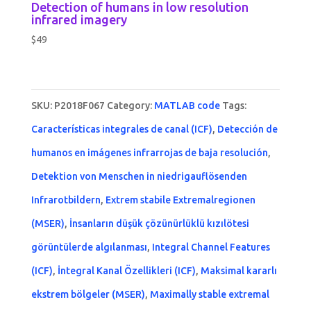
Detection of humans in low resolution
infrared imagery
$
49
SKU:
P2018F067
Category:
MATLAB code
Tags:
Características integrales de canal (ICF)
,
Detección de
humanos en imágenes infrarrojas de baja resolución
,
Detektion von Menschen in niedrigauflösenden
Infrarotbildern
,
Extrem stabile Extremalregionen
(MSER)
,
İnsanların düşük çözünürlüklü kızılötesi
görüntülerde algılanması
,
Integral Channel Features
(ICF)
,
İntegral Kanal Özellikleri (ICF)
,
Maksimal kararlı
ekstrem bölgeler (MSER)
,
Maximally stable extremal