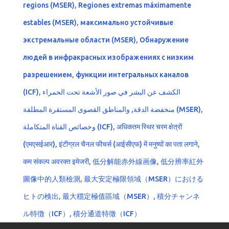
regions (MSER)
,
Regiones extremas máximamente
estables (MSER)
,
максимально устойчивые
экстремальные области (MSER)
,
Обнаружение
людей в инфракрасных изображениях с низким
разрешением
,
функции интегральных каналов
(ICF)
,
الكشف عن البشر في صور الأشعة تحت الحمراء
,
منخفضة الدقة
والمناطق القصوى المستقرة المطلقة (MSER)
,
وخصائص القناة المتكاملة (ICF)
,
अधिकतम स्थिर चरम क्षेत्रों
(एमएसईआर)
,
इंटीग्रल चैनल फीचर्स (आईसीएफ) में मनुष्यों का पता लगाने
,
कम संकल्प अवरक्त इमेजरी
,
低分解能赤外線画像
,
低分辨率紅外
圖像中的人類檢測
,
最大安定極限領域（MSER）における
ヒトの検出
,
最大穩定極值區域（MSER）
,
積分チャンネ
ル特徴（ICF）
,
積分通道特徵（ICF）