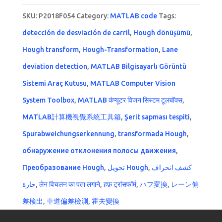
SKU:
P2018F054
Category:
MATLAB code
Tags:
detección de desviación de carril
,
Hough dönüşümü
,
Hough transform
,
Hough-Transformation
,
Lane
deviation detection
,
MATLAB Bilgisayarlı Görüntü
Sistemi Araç Kutusu
,
MATLAB Computer Vision
System Toolbox
,
MATLAB कंप्यूटर विजन सिस्टम टूलबॉक्स
,
MATLAB計算機視覺系統工具箱
,
Şerit sapması tespiti
,
Spurabweichungserkennung
,
transformada Hough
,
обнаружение отклонения полосы движения
,
Преобразование Hough
,
تحويل Hough
,
كشف انحراف
حارة
,
लेन विचलन का पता लगाने
,
हफ़ ट्रांसफॉर्म
,
ハフ変換
,
レーン偏
差検出
,
車道偏差檢測
,
霍夫變換