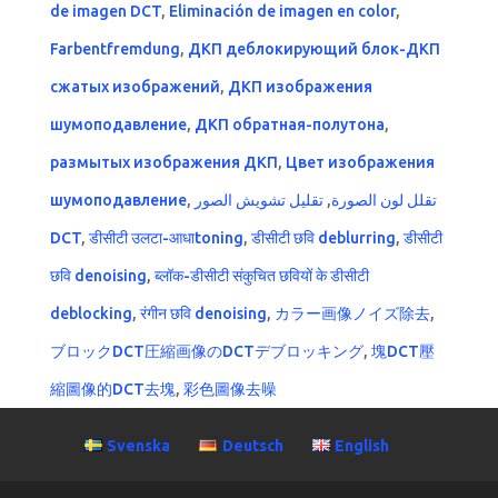
de imagen DCT
,
Eliminación de imagen en color
,
Farbentfremdung
,
ДКП деблокирующий блок-ДКП
сжатых изображений
,
ДКП изображения
шумоподавление
,
ДКП обратная-полутона
,
размытых изображения ДКП
,
Цвет изображения
шумоподавление
,
تقليل تشويش الصور
,
تقلل لون الصورة
DCT
,
डीसीटी उलटा-आधाtoning
,
डीसीटी छवि deblurring
,
डीसीटी
छवि denoising
,
ब्लॉक-डीसीटी संकुचित छवियों के डीसीटी
deblocking
,
रंगीन छवि denoising
,
カラー画像ノイズ除去
,
ブロックDCT圧縮画像のDCTデブロッキング
,
塊DCT壓
縮圖像的DCT去塊
,
彩色圖像去噪
Svenska
Deutsch
English