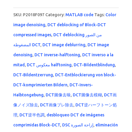
SKU:
P2018F097
Category:
MATLAB code
Tags:
Color
image denoising
,
DCT deblocking of Block-DCT
compressed images
,
DCT deblocking من الصور
المضغوطة DCT
,
DCT image deblurring
,
DCT image
denoising
,
DCT inverse-halftoning
,
DCT inverso a la
mitad
,
DCT معكوس halftoning
,
DCT-Bildentblindung
,
DCT-Bildentzerrung
,
DCT-Entblockierung von block-
DCT-komprimierten Bildern
,
DCT-Invers-
Halbtongebung
,
DCT圖像去噪
,
DCT圖像去模糊
,
DCT画
像ノイズ除去
,
DCT画像ブレ除去
,
DCT逆ハーフトーン処
理
,
DCT逆半色調
,
desbloqueo DCT de imágenes
comprimidas Block-DCT
,
DSC إزاحة الصورة
,
eliminación