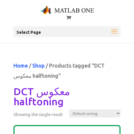
Select Page
Home
/
Shop
/ Products tagged “DCT
معكوس halftoning”
DCT معكوس
halftoning
Showing the single result