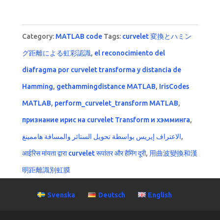
out of 5
Category:
MATLAB code
Tags:
curvelet 変換とハミン
グ距離による虹彩認識
,
el reconocimiento del
diafragma por curvelet transforma y distancia de
Hamming
,
gethammingdistance MATLAB
,
IrisCodes
MATLAB
,
perform_curvelet_transform MATLAB
,
признание ирис на curvelet Transform и хэмминга
,
الاعتراف إيريس بواسطة تحويل الستائر والمسافة هاممينغ
,
आईरिस मांयता द्वारा curvelet रूपांतर और हैमिंग दूरी
,
用曲波變換和漢
明距離識別虹膜
Svenska
Deutsch
English