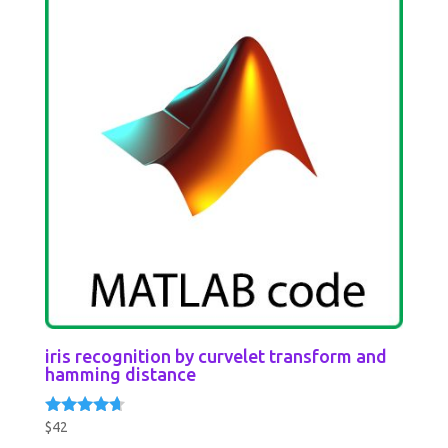
iris recognition by curvelet transform and
hamming distance
$
42
Rated
4.50