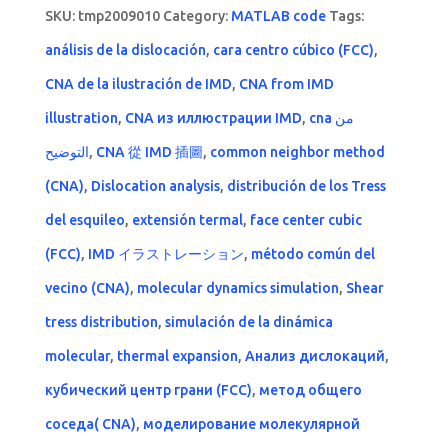
SKU:
tmp2009010
Category:
MATLAB code
Tags:
análisis de la dislocación
,
cara centro cúbico (FCC)
,
CNA de la ilustración de IMD
,
CNA from IMD
illustration
,
CNA из иллюстрации IMD
,
cna من
التوضيح
,
CNA 從 IMD 插圖
,
common neighbor method
(CNA)
,
Dislocation analysis
,
distribución de los Tress
del esquileo
,
extensión termal
,
face center cubic
(FCC)
,
IMD イラストレーション
,
método común del
vecino (CNA)
,
molecular dynamics simulation
,
Shear
tress distribution
,
simulación de la dinámica
molecular
,
thermal expansion
,
Анализ дислокаций
,
кубический центр грани (FCC)
,
метод общего
соседа( CNA)
,
моделирование молекулярной