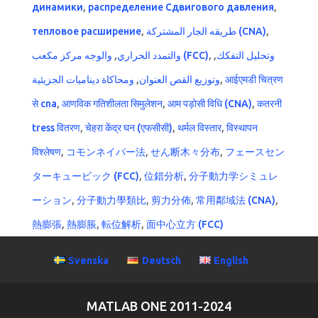
динамики
,
распределение Сдвигового давления
,
тепловое расширение
,
طريقه الجار المشتركة (CNA)
,
,
والتمدد الحراري
والوجه مركز مكعب (FCC)
,
,
وتحليل التفكك
ومحاكاة ديناميات الجزيئية
,
وتوزيع القص العنوان
,
आईएमडी चित्रण
से cna
,
आणविक गतिशीलता सिमुलेशन
,
आम पड़ोसी विधि (CNA)
,
कतरनी
tress वितरण
,
चेहरा केंद्र घन (एफसीसी)
,
थर्मल विस्तार
,
विस्थापन
विश्लेषण
,
コモンネイバー法
,
せん断木々分布
,
フェースセン
ターキュービック (FCC)
,
位錯分析
,
分子動力学シミュレ
ーション
,
分子動力學類比
,
剪力分佈
,
常用鄰域法 (CNA)
,
熱膨張
,
熱膨脹
,
転位解析
,
面中心立方 (FCC)
Svenska
Deutsch
English
MATLAB ONE 2011-2024